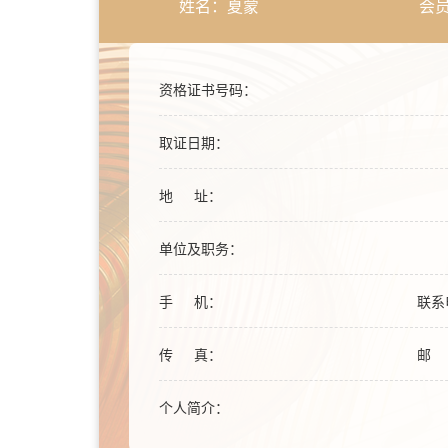
姓名：夏蒙
会员
资格证书号码：
取证日期：
地 址：
单位及职务：
手 机：
联系
传 真：
邮 
个人简介：