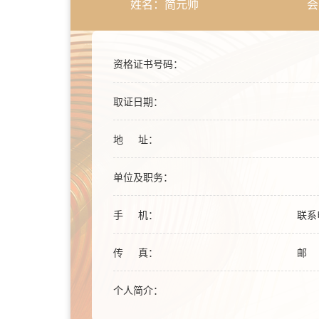
姓名：简元帅
会
资格证书号码：
取证日期：
地 址：
单位及职务：
手 机：
联系
传 真：
邮 
个人简介：